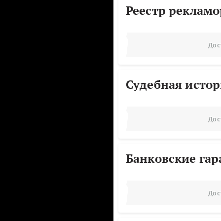
Реестр реклам
Дос
Судебная исто
Дос
Банковские га
Дос