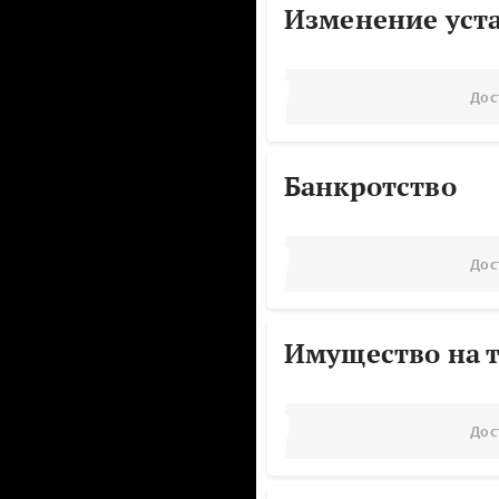
Изменение уст
Дос
Банкротство
Дос
Имущество на т
Дос