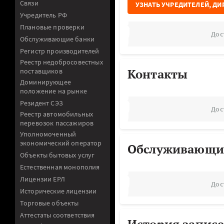
Связи
УЗНАТЬ УЧРЕДИТЕЛЕЙ, ДИ
Учредитель РФ
Плановые проверки
Дос
Обслуживающие банки
Регистр производителей
Реестр недобросовестных
Контакты
поставщиков
Доминирующее
положение на рынке
Резидент СЭЗ
Дос
Реестр автомобильных
перевозок пассажиров
Уполномоченный
экономический оператор
Обслуживающи
Объекты бытовых услуг
Естественная монополия
Лицензии ЕРЛ
Дос
Исторические лицензии
Торговые объекты
Аттестаты соответствия