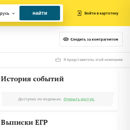
русь
НАЙТИ
Войти в картотеку
ан
ия
Следить за контрагентом
ия
ния
Я представитель этой компании
я
История событий
Доступно по подписке.
Открыть доступ.
Выписки ЕГР