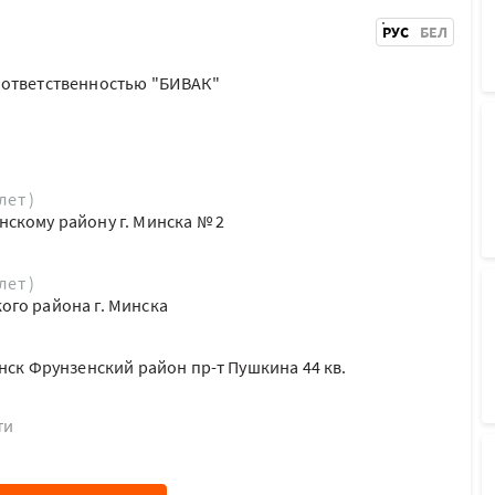
РУС
БЕЛ
 ответственностью "БИВАК"
лет )
скому району г. Минска № 2
лет )
го района г. Минска
нск Фрунзенский район пр-т Пушкина 44 кв.
ти