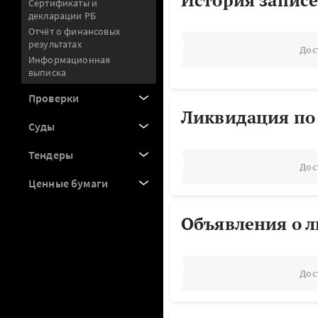
История записе
Сертификаты и
декларации РБ
Отчёт о финансовых
результатах
Дос
Информационная
выписка
Проверки
Ликвидация по
Суды
Тендеры
Дос
Ценные бумаги
Объявления о 
Дос