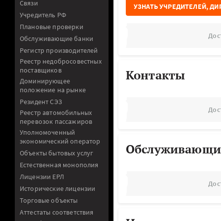
Связи
УЗНАТЬ УЧРЕДИТЕЛЕЙ, ДИ
Учредитель РФ
Плановые проверки
Дос
Обслуживающие банки
Регистр производителей
Реестр недобросовестных
поставщиков
Контакты
Доминирующее
положение на рынке
Резидент СЭЗ
Дос
Реестр автомобильных
перевозок пассажиров
Уполномоченный
экономический оператор
Обслуживающи
Объекты бытовых услуг
Естественная монополия
Лицензии ЕРЛ
Дос
Исторические лицензии
Торговые объекты
Аттестаты соответствия