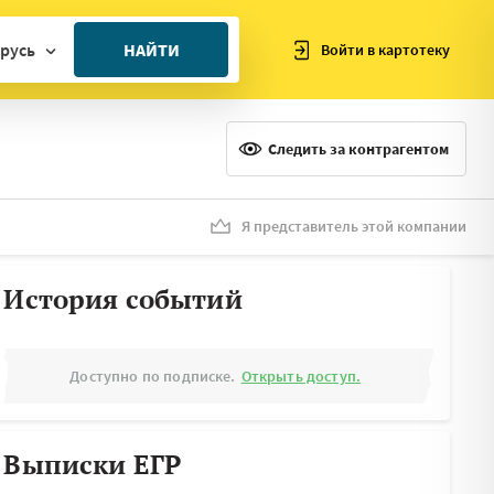
русь
НАЙТИ
Войти в картотеку
ан
ия
Следить за контрагентом
ия
ния
Я представитель этой компании
я
История событий
Доступно по подписке.
Открыть доступ.
Выписки ЕГР