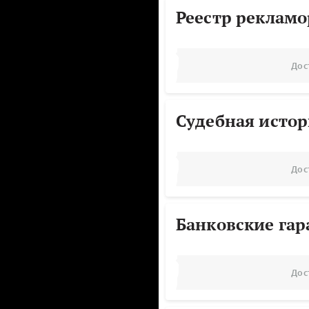
Реестр реклам
Дос
Судебная исто
Дос
Банковские га
Дос