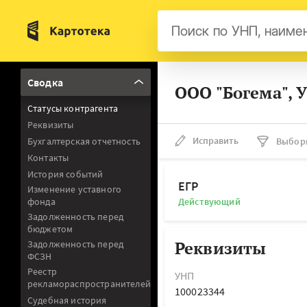
Бел
Сводка
ООО "Богема", 
Авс
Статусы контрагента
Гер
Реквизиты
Люк
Исправить
Бухгалтерская отчетность
Выбор
Контакты
Нид
История событий
Фра
ЕГР
Изменение уставного
фонда
Действующий
Мал
Задолженность перед
бюджетом
Реквизиты
Задолженность перед
ФСЗН
Реестр
УНП
рекламораспространителей
100023344
Судебная история