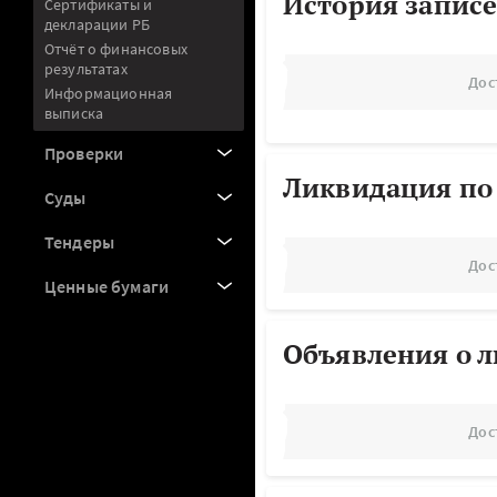
История записе
Сертификаты и
декларации РБ
Отчёт о финансовых
результатах
Дос
Информационная
выписка
Проверки
Ликвидация по
Суды
Тендеры
Дос
Ценные бумаги
Объявления о 
Дос