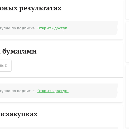
овых результатах
тупно по подписке.
Открыть доступ.
 бумагами
ВЫЕ
тупно по подписке.
Открыть доступ.
осзакупках