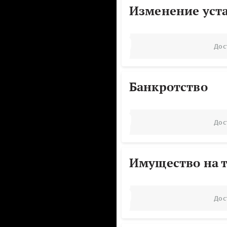
Изменение уст
Дос
Банкротство
Дос
Имущество на т
Дос