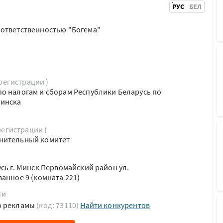
РУС
БЕЛ
 ответственностью "Богема"
 регистрации )
о налогам и сборам Республики Беларусь по
Минска
регистрации )
нительный комитет
сь г. Минск Первомайский район ул.
анное 9 (комната 221)
ти
ю рекламы
(код: 73110)
Найти конкурентов