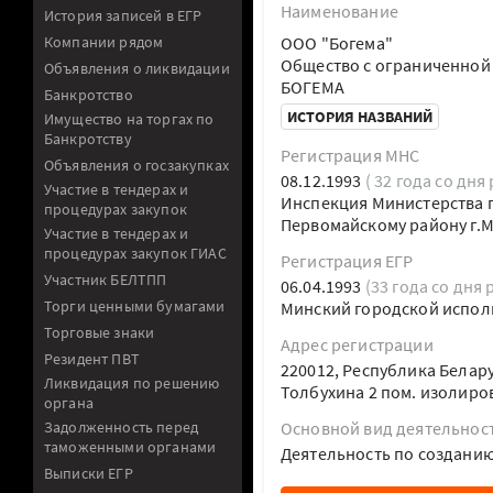
Наименование
История записей в ЕГР
Компании рядом
ООО "Богема"
Общество с ограниченной
Объявления о ликвидации
БОГЕМА
Банкротство
ИСТОРИЯ НАЗВАНИЙ
Имущество на торгах по
Банкротству
Регистрация МНС
Объявления о госзакупках
08.12.1993
( 32 года со дня
Участие в тендерах и
Инспекция Министерства п
процедурах закупок
Первомайскому району г.
Участие в тендерах и
процедурах закупок ГИАС
Регистрация ЕГР
Участник БЕЛТПП
06.04.1993
(33 года со дня 
Торги ценными бумагами
Минский городской испол
Торговые знаки
Адрес регистрации
Резидент ПВТ
220012, Республика Белару
Ликвидация по решению
Толбухина 2 пом. изолиров
органа
Задолженность перед
Основной вид деятельнос
таможенными органами
Деятельность по создани
Выписки ЕГР