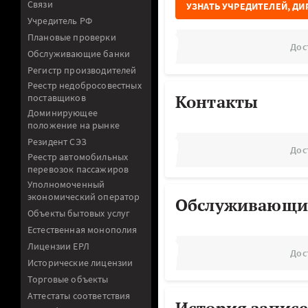
Связи
УЗНАТЬ УЧРЕДИТЕЛЕЙ, ДИ
Учредитель РФ
Плановые проверки
Дос
Обслуживающие банки
Регистр производителей
Реестр недобросовестных
Контакты
поставщиков
Доминирующее
положение на рынке
Резидент СЭЗ
Дос
Реестр автомобильных
перевозок пассажиров
Уполномоченный
экономический оператор
Обслуживающи
Объекты бытовых услуг
Естественная монополия
Лицензии ЕРЛ
Дос
Исторические лицензии
Торговые объекты
Аттестаты соответствия