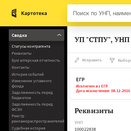
Бел
Сводка
УП "СТПУ", УНП
Авс
Статусы контрагента
Гер
Реквизиты
Люк
Исправить
Бухгалтерская отчетность
Выбор
Контакты
Нид
История событий
Фра
ЕГР
Изменение уставного
фонда
Исключен из ЕГР
Мал
Дата исключения: 08.12.2016
Задолженность перед
бюджетом
Задолженность перед
Реквизиты
ФСЗН
Реестр
рекламораспространителей
УНП
Судебная история
100022838