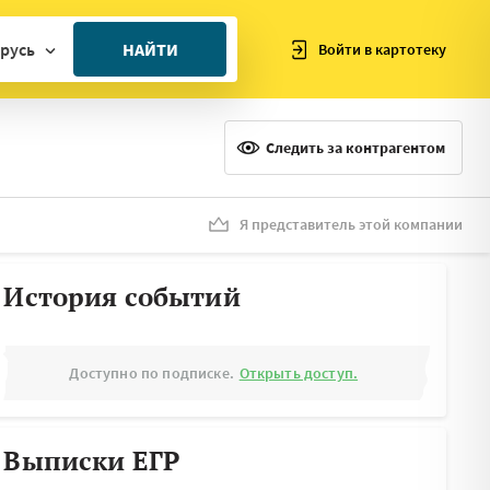
русь
НАЙТИ
Войти в картотеку
ан
ия
Следить за контрагентом
ия
ния
Я представитель этой компании
я
История событий
Доступно по подписке.
Открыть доступ.
Выписки ЕГР