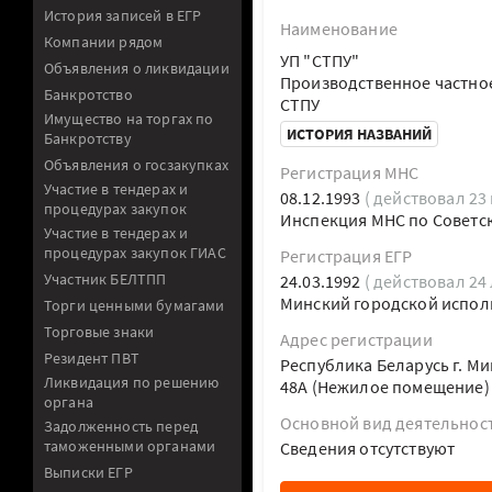
История записей в ЕГР
Наименование
Компании рядом
УП "СТПУ"
Объявления о ликвидации
Производственное частно
Банкротство
СТПУ
Имущество на торгах по
ИСТОРИЯ НАЗВАНИЙ
Банкротству
Объявления о госзакупках
Регистрация МНС
Участие в тендерах и
08.12.1993
( действовал 23 
процедурах закупок
Инспекция МНС по Советск
Участие в тендерах и
процедурах закупок ГИАС
Регистрация ЕГР
Участник БЕЛТПП
24.03.1992
( действовал 24 
Минский городской испол
Торги ценными бумагами
Торговые знаки
Адрес регистрации
Резидент ПВТ
Республика Беларусь г. Ми
Ликвидация по решению
48А (Нежилое помещение)
органа
Основной вид деятельнос
Задолженность перед
таможенными органами
Cведения отсутствуют
Выписки ЕГР