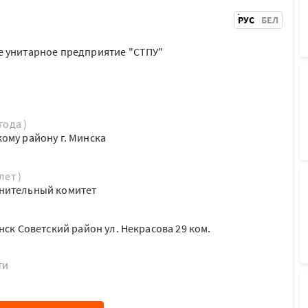
РУС
БЕЛ
е унитарное предприятие "СТПУ"
года )
ому району г. Минска
лет )
нительный комитет
нск Советский район ул. Некрасова 29 ком.
ти