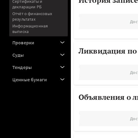
История записе
Сертификаты и
декларации РБ
Отчёт о финансовых
результатах
Дос
Информационная
выписка
Проверки
Ликвидация по
Суды
Тендеры
Дос
Ценные бумаги
Объявления о 
Дос