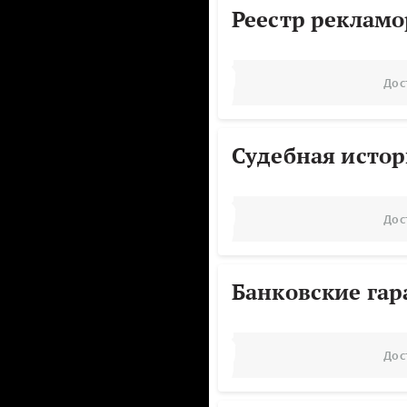
Реестр реклам
Дос
Судебная исто
Дос
Банковские га
Дос