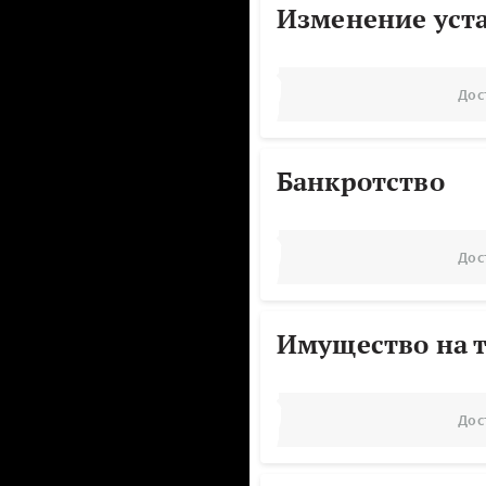
Изменение уст
Дос
Банкротство
Дос
Имущество на т
Дос