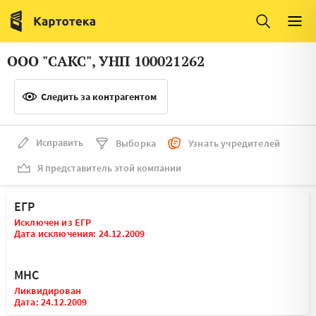
Италия
Ирландия
Люксембург
Литва
ООО "САКС", УНП 100021262
Латвия
Македония
Следить за контрагентом
Нидерланды
Норвегия
Словения
Сербия
Исправить
Выборка
Узнать учредителей
Франция
Финляндия
Я представитель этой компании
Швеция
Эстония
ЕГР
Мальта
Исключен из ЕГР
Дата исключения: 24.12.2009
МНС
Ликвидирован
Дата: 24.12.2009