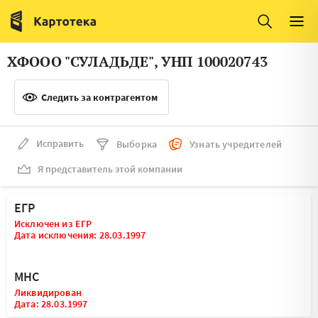
Италия
Ирландия
Люксембург
Литва
ХФООО "СУЛАДЬДЕ", УНП 100020743
Латвия
Македония
Следить за контрагентом
Нидерланды
Норвегия
Словения
Сербия
Исправить
Выборка
Узнать учредителей
Франция
Финляндия
Я представитель этой компании
Швеция
Эстония
ЕГР
Мальта
Исключен из ЕГР
Дата исключения: 28.03.1997
МНС
Ликвидирован
Дата: 28.03.1997