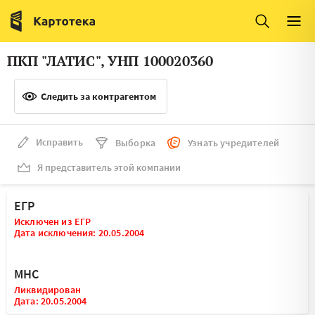
Италия
Ирландия
Люксембург
Литва
ПКП "ЛАТИС", УНП 100020360
Латвия
Македония
Следить за контрагентом
Нидерланды
Норвегия
Словения
Сербия
Исправить
Выборка
Узнать учредителей
Франция
Финляндия
Я представитель этой компании
Швеция
Эстония
ЕГР
Мальта
Исключен из ЕГР
Дата исключения: 20.05.2004
МНС
Ликвидирован
Дата: 20.05.2004