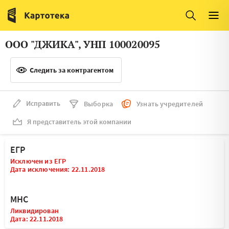
Италия
Ирландия
Люксембург
Литва
ООО "ДЖИКА", УНП 100020095
Латвия
Македония
Следить за контрагентом
Нидерланды
Норвегия
Словения
Сербия
Исправить
Выборка
Узнать учредителей
Франция
Финляндия
Я представитель этой компании
Швеция
Эстония
ЕГР
Мальта
Исключен из ЕГР
Дата исключения: 22.11.2018
МНС
Ликвидирован
Дата: 22.11.2018