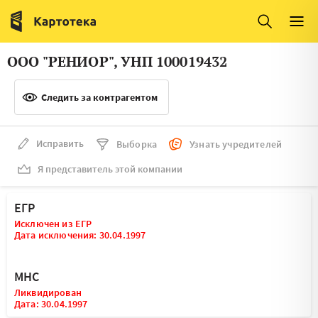
Италия
Ирландия
Люксембург
Литва
ООО "РЕНИОР", УНП 100019432
Латвия
Македония
Следить за контрагентом
Нидерланды
Норвегия
Словения
Сербия
Исправить
Выборка
Узнать учредителей
Франция
Финляндия
Я представитель этой компании
Швеция
Эстония
ЕГР
Мальта
Исключен из ЕГР
Дата исключения: 30.04.1997
МНС
Ликвидирован
Дата: 30.04.1997