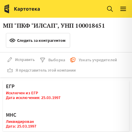
Италия
Ирландия
Люксембург
Литва
МП "ПКФ "ИЛСАП", УНП 100018451
Латвия
Македония
Следить за контрагентом
Нидерланды
Норвегия
Словения
Сербия
Исправить
Выборка
Узнать учредителей
Франция
Финляндия
Я представитель этой компании
Швеция
Эстония
ЕГР
Мальта
Исключен из ЕГР
Дата исключения: 25.03.1997
МНС
Ликвидирован
Дата: 25.03.1997