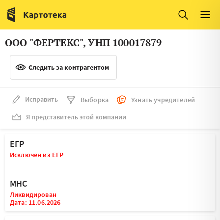
Италия
Ирландия
Люксембург
Литва
ООО "ФЕРТЕКС", УНП 100017879
Латвия
Македония
Следить за контрагентом
Нидерланды
Норвегия
Словения
Сербия
Исправить
Выборка
Узнать учредителей
Франция
Финляндия
Я представитель этой компании
Швеция
Эстония
ЕГР
Мальта
Исключен из ЕГР
МНС
Ликвидирован
Дата: 11.06.2026