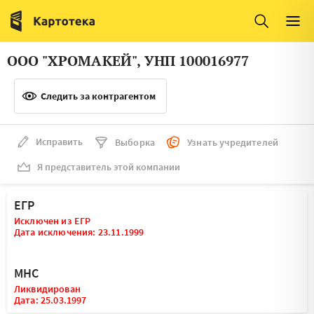
Италия
Ирландия
Люксембург
Литва
ООО "ХРОМАКЕЙ", УНП 100016977
Латвия
Македония
Следить за контрагентом
Нидерланды
Норвегия
Словения
Сербия
Исправить
Выборка
Узнать учредителей
Франция
Финляндия
Я представитель этой компании
Швеция
Эстония
ЕГР
Мальта
Исключен из ЕГР
Дата исключения: 23.11.1999
МНС
Ликвидирован
Дата: 25.03.1997