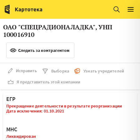
Италия
Ирландия
Люксембург
Литва
ОАО "СПЕЦРАДИОНАЛАДКА", УНП
Латвия
Македония
100016910
Нидерланды
Норвегия
Следить за контрагентом
Словения
Сербия
Франция
Финляндия
Исправить
Выборка
Узнать учредителей
Я представитель этой компании
Швеция
Эстония
Мальта
ЕГР
Прекращение деятельности в результате реорганизации
Дата исключения: 01.10.2021
МНС
Ликвидирован