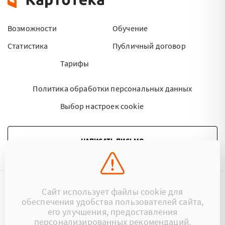
Возможности
Обучение
Статистика
Публичный договор
Тарифы
Политика обработки персональных данных
Выбор настроек cookie
НАПИСАТЬ ПИСЬМО
Сайт использует файлы cookie для
©2015 - 2026 Kartoteka.by Все права защищены.
обеспечения удобства пользователей сайта,
его улучшения, предоставления
+375 (29) 17-383-17
ООО «Картотека»
персонализированных рекомендаций.