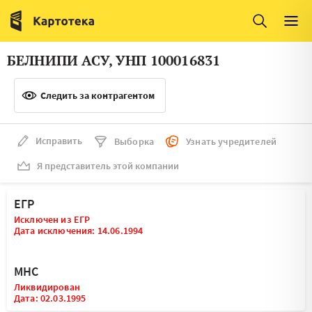
Италия
Ирландия
Люксембург
Литва
БЕЛНИПИ АСУ, УНП 100016831
Латвия
Македония
Следить за контрагентом
Нидерланды
Норвегия
Словения
Сербия
Исправить
Выборка
Узнать учредителей
Франция
Финляндия
Я представитель этой компании
Швеция
Эстония
ЕГР
Мальта
Исключен из ЕГР
Дата исключения: 14.06.1994
МНС
Ликвидирован
Дата: 02.03.1995