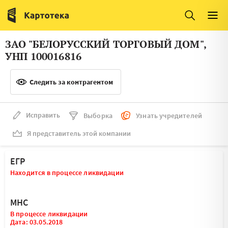
Италия
Ирландия
Люксембург
Литва
ЗАО "БЕЛОРУССКИЙ ТОРГОВЫЙ ДОМ",
Латвия
Македония
УНП 100016816
Нидерланды
Норвегия
Следить за контрагентом
Словения
Сербия
Франция
Финляндия
Исправить
Выборка
Узнать учредителей
Я представитель этой компании
Швеция
Эстония
Мальта
ЕГР
Находится в процессе ликвидации
МНС
В процессе ликвидации
Дата: 03.05.2018