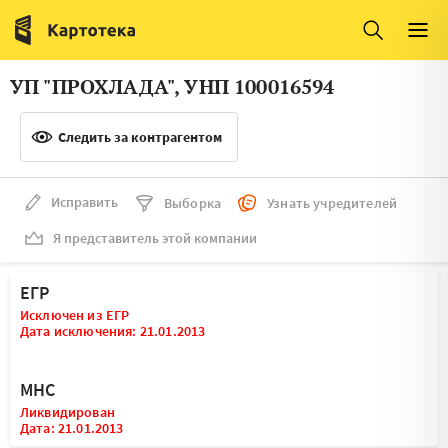
Италия
Ирландия
Люксембург
Литва
УП "ПРОХЛАДА", УНП 100016594
Латвия
Македония
Следить за контрагентом
Нидерланды
Норвегия
Словения
Сербия
Исправить
Выборка
Узнать учредителей
Франция
Финляндия
Я представитель этой компании
Швеция
Эстония
ЕГР
Мальта
Исключен из ЕГР
Дата исключения: 21.01.2013
МНС
Ликвидирован
Дата: 21.01.2013