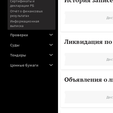
История записе
Сертификаты и
декларации РБ
Отчёт о финансовых
результатах
Дос
Информационная
выписка
Проверки
Ликвидация по
Суды
Тендеры
Дос
Ценные бумаги
Объявления о 
Дос