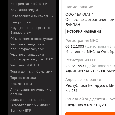
История записей в ЕГР
Наименование
Компании рядом
ООО "БАКЛАН"
Объявления о ликвидации
Общество с ограниченной
Банкротство
БАКЛАН
Имущество на торгах по
ИСТОРИЯ НАЗВАНИЙ
Банкротству
Объявления о госзакупках
Регистрация МНС
Участие в тендерах и
06.12.1993
( действовал 3 г
процедурах закупок
Инспекция МНС по Октябр
Участие в тендерах и
процедурах закупок ГИАС
Регистрация ЕГР
Участник БЕЛТПП
23.02.1993
( действовал 4 г
Администрация Октябрьско
Торги ценными бумагами
Торговые знаки
Адрес регистрации
Резидент ПВТ
Республика Беларусь г. Ми
Ликвидация по решению
кв. 281
органа
Основной вид деятельнос
Задолженность перед
таможенными органами
Cведения отсутствуют
Выписки ЕГР