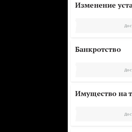
Изменение уст
Дос
Банкротство
Дос
Имущество на т
Дос