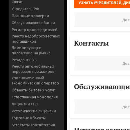
Связи
УЗНАТЬ УЧРЕДИТЕЛЕЙ, ДИ
Учредитель РФ
Плановые проверки
Дос
Обслуживающие банки
Регистр производителей
Реестр недобросовестных
Контакты
поставщиков
Доминирующее
положение на рынке
Резидент СЭЗ
Дос
Реестр автомобильных
перевозок пассажиров
Уполномоченный
экономический оператор
Обслуживающи
Объекты бытовых услуг
Естественная монополия
Лицензии ЕРЛ
Дос
Исторические лицензии
Торговые объекты
Аттестаты соответствия