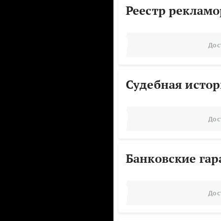
Реестр реклам
Дос
Судебная исто
Дос
Банковские га
Дос