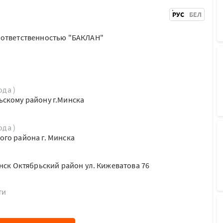
РУС
БЕЛ
 ответственностью "БАКЛАН"
ода )
ьскому району г.Минска
ода )
го района г. Минска
нск Октябрьский район ул. Кижеватова 76
ти