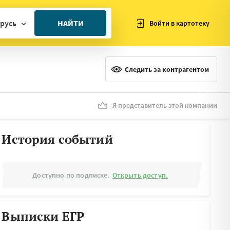
русь
НАЙТИ
Войти в картотеку
ан
ия
Следить за контрагентом
ия
ния
Я представитель этой компании
я
История событий
Доступно по подписке.
Открыть доступ.
Выписки ЕГР