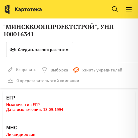
Италия
Ирландия
Люксембург
Литва
"МИНСККООППРОЕКТСТРОЙ", УНП
Латвия
Македония
100016341
Нидерланды
Норвегия
Следить за контрагентом
Словения
Сербия
Франция
Финляндия
Исправить
Выборка
Узнать учредителей
Я представитель этой компании
Швеция
Эстония
Мальта
ЕГР
Исключен из ЕГР
Дата исключения: 13.09.1994
МНС
Ликвидирован