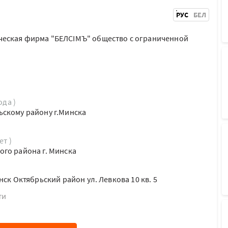
РУС
БЕЛ
еская фирма "БЕЛСIМЪ" общество с ограниченной
ода )
ьскому району г.Минска
ет )
го района г. Минска
нск Октябрьский район ул. Левкова 10 кв. 5
ти