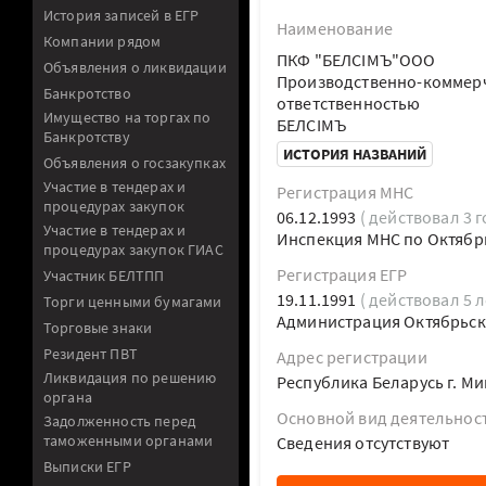
История записей в ЕГР
Наименование
Компании рядом
ПКФ "БЕЛСIМЪ"ООО
Объявления о ликвидации
Производственно-коммерч
Банкротство
ответственностью
Имущество на торгах по
БЕЛСIМЪ
Банкротству
ИСТОРИЯ НАЗВАНИЙ
Объявления о госзакупках
Участие в тендерах и
Регистрация МНС
процедурах закупок
06.12.1993
( действовал 3 г
Участие в тендерах и
Инспекция МНС по Октябр
процедурах закупок ГИАС
Регистрация ЕГР
Участник БЕЛТПП
19.11.1991
( действовал 5 л
Торги ценными бумагами
Администрация Октябрьско
Торговые знаки
Резидент ПВТ
Адрес регистрации
Ликвидация по решению
Республика Беларусь г. Ми
органа
Основной вид деятельнос
Задолженность перед
таможенными органами
Cведения отсутствуют
Выписки ЕГР