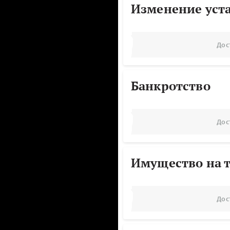
Изменение уст
Дос
Банкротство
Дос
Имущество на т
Дос