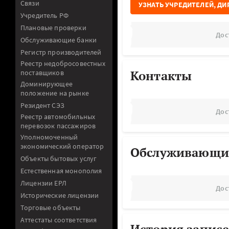
Связи
УЗНАТЬ УЧРЕДИТЕЛЕЙ, ДИ
Учредитель РФ
Плановые проверки
Дос
Обслуживающие банки
Регистр производителей
Реестр недобросовестных
Контакты
поставщиков
Доминирующее
положение на рынке
Резидент СЭЗ
Дос
Реестр автомобильных
перевозок пассажиров
Уполномоченный
экономический оператор
Обслуживающи
Объекты бытовых услуг
Естественная монополия
Лицензии ЕРЛ
Дос
Исторические лицензии
Торговые объекты
Аттестаты соответствия