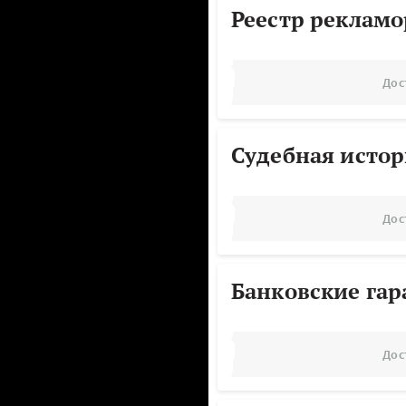
Реестр реклам
Дос
Судебная исто
Дос
Банковские га
Дос