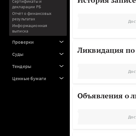
История записе
Сертификаты и
декларации РБ
Отчёт о финансовых
результатах
Дос
Информационная
выписка
Проверки
Ликвидация по
Суды
Тендеры
Дос
Ценные бумаги
Объявления о 
Дос