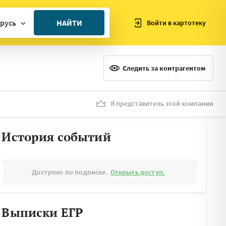
русь
НАЙТИ
Войти в картотеку
ан
ия
Следить за контрагентом
ия
ния
Я представитель этой компании
я
История событий
Доступно по подписке.
Открыть доступ.
Выписки ЕГР