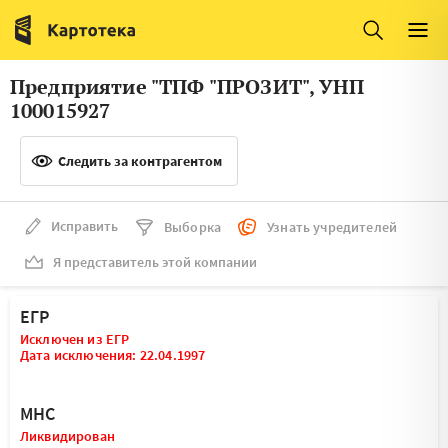
Италия
Ирландия
Люксембург
Литва
Предприятие "ТПФ "ПРОЗИТ", УНП
Латвия
Македония
100015927
Нидерланды
Норвегия
Следить за контрагентом
Словения
Сербия
Франция
Финляндия
Исправить
Выборка
Узнать учредителей
Я представитель этой компании
Швеция
Эстония
Мальта
ЕГР
Исключен из ЕГР
Дата исключения: 22.04.1997
МНС
Ликвидирован