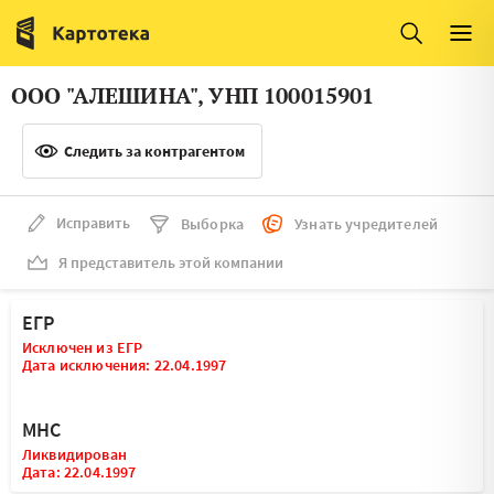
Италия
Ирландия
Люксембург
Литва
ООО "АЛЕШИНА", УНП 100015901
Латвия
Македония
Следить за контрагентом
Нидерланды
Норвегия
Словения
Сербия
Исправить
Выборка
Узнать учредителей
Франция
Финляндия
Я представитель этой компании
Швеция
Эстония
ЕГР
Мальта
Исключен из ЕГР
Дата исключения: 22.04.1997
МНС
Ликвидирован
Дата: 22.04.1997