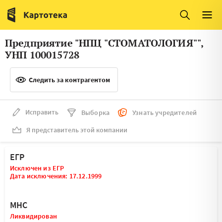
Италия
Ирландия
Люксембург
Литва
Предприятие "НПЦ "СТОМАТОЛОГИЯ"",
Латвия
Македония
УНП 100015728
Нидерланды
Норвегия
Следить за контрагентом
Словения
Сербия
Франция
Финляндия
Исправить
Выборка
Узнать учредителей
Я представитель этой компании
Швеция
Эстония
Мальта
ЕГР
Исключен из ЕГР
Дата исключения: 17.12.1999
МНС
Ликвидирован