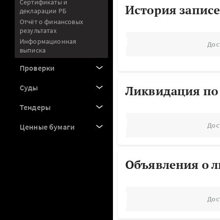
Сертификаты и
История записе
декларации РБ
Отчёт о финансовых
результатах
Информационная
Дос
выписка
Проверки
Суды
Ликвидация по
Тендеры
Дос
Ценные бумаги
Объявления о 
Дос