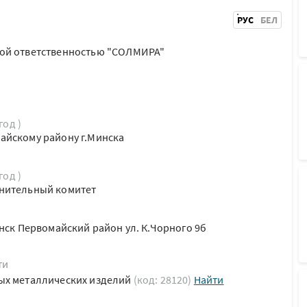
РУС
БЕЛ
ой ответственностью "СОЛМИРА"
год )
айскому району г.Минска
год )
нительный комитет
инск Первомайский район ул. К.Чорного 9б
ти
ых металлических изделий
(код: 28120)
Найти