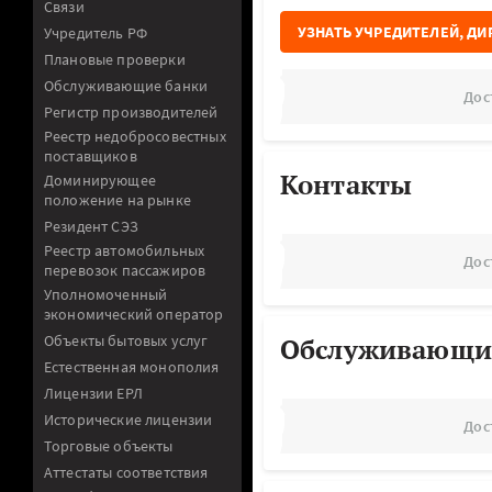
Связи
УЗНАТЬ УЧРЕДИТЕЛЕЙ, ДИ
Учредитель РФ
Плановые проверки
Обслуживающие банки
Дос
Регистр производителей
Реестр недобросовестных
поставщиков
Контакты
Доминирующее
положение на рынке
Резидент СЭЗ
Реестр автомобильных
Дос
перевозок пассажиров
Уполномоченный
экономический оператор
Объекты бытовых услуг
Обслуживающи
Естественная монополия
Лицензии ЕРЛ
Исторические лицензии
Дос
Торговые объекты
Аттестаты соответствия