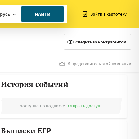
русь
НАЙТИ
Войти в картотеку
ан
ия
Следить за контрагентом
ия
ния
Я представитель этой компании
я
История событий
Доступно по подписке.
Открыть доступ.
Выписки ЕГР