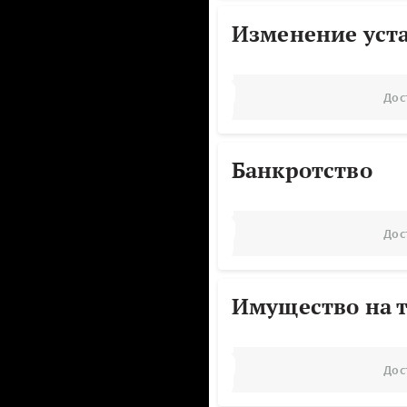
Изменение уст
Дос
Банкротство
Дос
Имущество на т
Дос