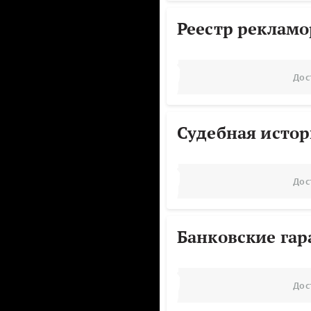
Реестр реклам
Дос
Судебная исто
Дос
Банковские га
Дос