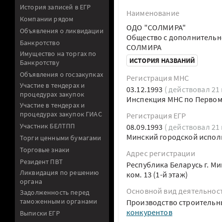
История записей в ЕГР
Наименование
Компании рядом
ОДО "СОЛМИРА"
Объявления о ликвидации
Общество с дополнительн
Банкротство
СОЛМИРА
Имущество на торгах по
ИСТОРИЯ НАЗВАНИЙ
Банкротству
Объявления о госзакупках
Регистрация МНС
Участие в тендерах и
03.12.1993
( действовал 21 
процедурах закупок
Инспекция МНС по Первом
Участие в тендерах и
процедурах закупок ГИАС
Регистрация ЕГР
Участник БЕЛТПП
08.09.1993
( действовал 21 
Минский городской испол
Торги ценными бумагами
Торговые знаки
Адрес регистрации
Резидент ПВТ
Республика Беларусь г. М
Ликвидация по решению
ком. 13 (1-й этаж)
органа
Основной вид деятельнос
Задолженность перед
таможенными органами
Производство строительн
конкурентов
Выписки ЕГР