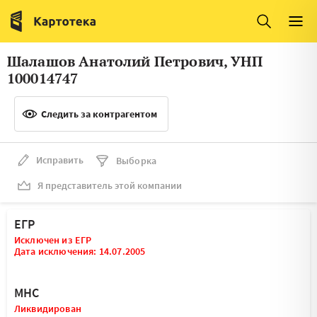
Италия
Ирландия
Люксембург
Литва
Шалашов Анатолий Петрович, УНП
Латвия
Македония
100014747
Нидерланды
Норвегия
Следить за контрагентом
Словения
Сербия
Франция
Финляндия
Исправить
Выборка
Я представитель этой компании
Швеция
Эстония
Мальта
ЕГР
Исключен из ЕГР
Дата исключения: 14.07.2005
МНС
Ликвидирован