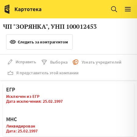
Италия
Ирландия
Люксембург
Литва
ЧП "ЗОРЯНКА", УНП 100012453
Латвия
Македония
Следить за контрагентом
Нидерланды
Норвегия
Словения
Сербия
Исправить
Выборка
Узнать учредителей
Франция
Финляндия
Я представитель этой компании
Швеция
Эстония
ЕГР
Мальта
Исключен из ЕГР
Дата исключения: 25.02.1997
МНС
Ликвидирован
Дата: 25.02.1997