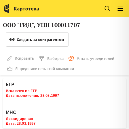
Италия
Ирландия
Люксембург
Литва
ООО "ГИД", УНП 100011707
Латвия
Македония
Следить за контрагентом
Нидерланды
Норвегия
Словения
Сербия
Исправить
Выборка
Узнать учредителей
Франция
Финляндия
Я представитель этой компании
Швеция
Эстония
ЕГР
Мальта
Исключен из ЕГР
Дата исключения: 28.03.1997
МНС
Ликвидирован
Дата: 28.03.1997