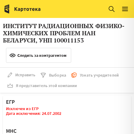
Италия
Ирландия
Люксембург
Литва
ИНСТИТУТ РАДИАЦИОННЫХ ФИЗИКО-
Латвия
Македония
ХИМИЧЕСКИХ ПРОБЛЕМ НАН
БЕЛАРУСИ, УНП 100011153
Нидерланды
Норвегия
Словения
Следить за контрагентом
Сербия
Франция
Финляндия
Исправить
Выборка
Узнать учредителей
Швеция
Эстония
Я представитель этой компании
Мальта
ЕГР
Исключен из ЕГР
Дата исключения: 24.07.2002
МНС