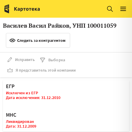
Италия
Ирландия
Люксембург
Литва
Василев Васил Райков, УНП 100011059
Латвия
Македония
Следить за контрагентом
Нидерланды
Норвегия
Словения
Сербия
Исправить
Выборка
Франция
Финляндия
Я представитель этой компании
Швеция
Эстония
ЕГР
Мальта
Исключен из ЕГР
Дата исключения: 31.12.2010
МНС
Ликвидирован
Дата: 31.12.2009