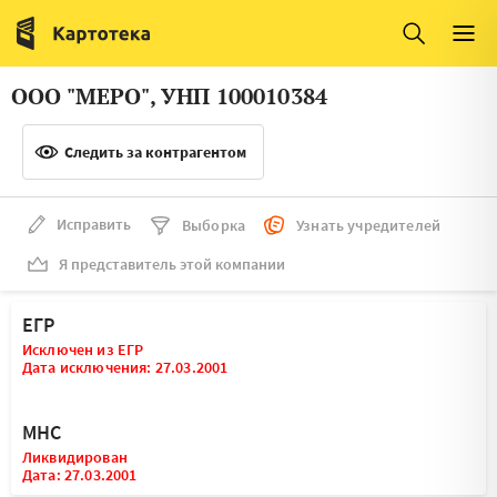
Италия
Ирландия
Люксембург
Литва
ООО "МЕРО", УНП 100010384
Латвия
Македония
Следить за контрагентом
Нидерланды
Норвегия
Словения
Сербия
Исправить
Выборка
Узнать учредителей
Франция
Финляндия
Я представитель этой компании
Швеция
Эстония
ЕГР
Мальта
Исключен из ЕГР
Дата исключения: 27.03.2001
МНС
Ликвидирован
Дата: 27.03.2001