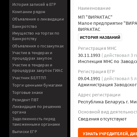
История записей в ЕГР
Наименование
Компании рядом
МП "ВИРАКТАС"
Объявления о ликвидации
Малое предприятие "ВИР
Банкротство
ВИРАКТАС
Имущество на торгах по
ИСТОРИЯ НАЗВАНИЙ
Банкротству
Объявления о госзакупках
Регистрация МНС
Участие в тендерах и
30.11.1993
( действовал 3 г
процедурах закупок
Инспекция МНС по Заводск
Участие в тендерах и
процедурах закупок ГИАС
Регистрация ЕГР
Участник БЕЛТПП
09.04.1991
( действовал 5 л
Администрация Заводского
Торги ценными бумагами
Торговые знаки
Адрес регистрации
Резидент ПВТ
Республика Беларусь г. М
Ликвидация по решению
Основной вид деятельнос
органа
Cведения отсутствуют
Задолженность перед
таможенными органами
Выписки ЕГР
УЗНАТЬ УЧРЕДИТЕЛЕЙ, ДИ