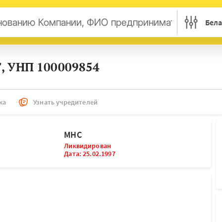
Бела
арусь
Россия
Украина
Казахст
, УНП 100009854
трия
Британия
Бельгия
Герман
нси
Дания
Италия
Ирланд
сембург
Литва
Латвия
Македо
ка
Узнать учредителей
ерланды
Норвегия
Словения
Сербия
нция
Финляндия
Швеция
Эстони
МНС
ьта
Ликвидирован
Дата: 25.02.1997