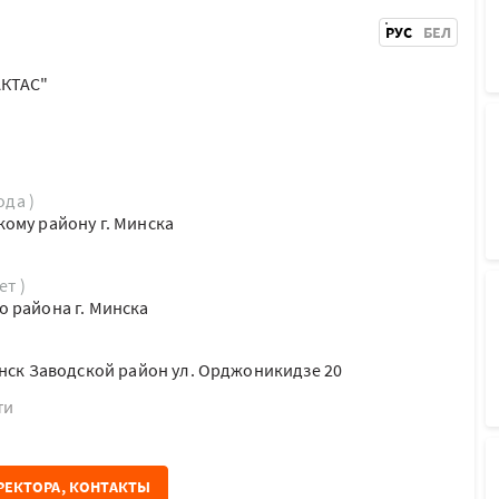
РУС
БЕЛ
АКТАС"
ода )
ому району г. Минска
ет )
 района г. Минска
инск Заводской район ул. Орджоникидзе 20
ти
РЕКТОРА, КОНТАКТЫ