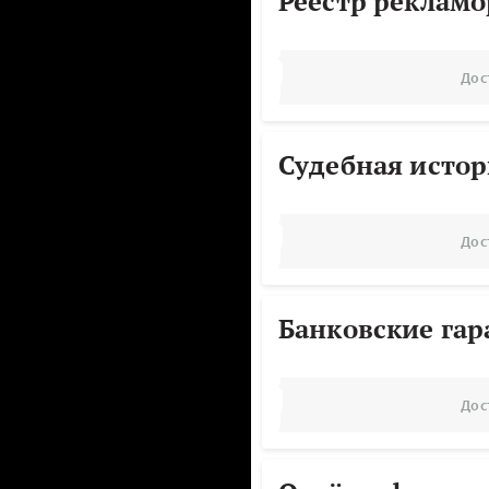
Реестр реклам
Дос
Судебная исто
Дос
Банковские га
Дос