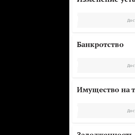
Дос
Банкротство
Дос
Имущество на т
Дос
Задолженность