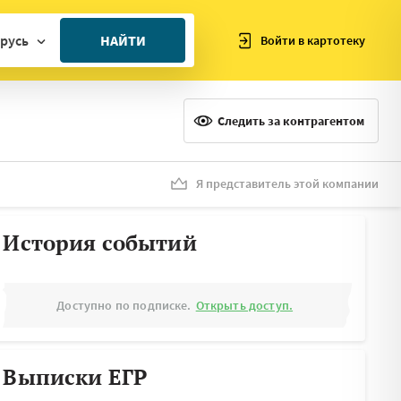
русь
НАЙТИ
Войти в картотеку
ан
ия
Следить за контрагентом
ия
ния
Я представитель этой компании
я
История событий
Доступно по подписке.
Открыть доступ.
Выписки ЕГР