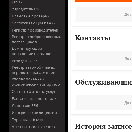
Связи
Учредитель РФ
Дос
Плановые проверки
Обслуживающие банки
Регистр производителей
Контакты
Реестр недобросовестных
поставщиков
Доминирующее
положение на рынке
Дос
Резидент СЭЗ
Реестр автомобильных
перевозок пассажиров
Уполномоченный
Обслуживающи
экономический оператор
Объекты бытовых услуг
Естественная монополия
Дос
Лицензии ЕРЛ
Исторические лицензии
Торговые объекты
История записе
Аттестаты соответствия