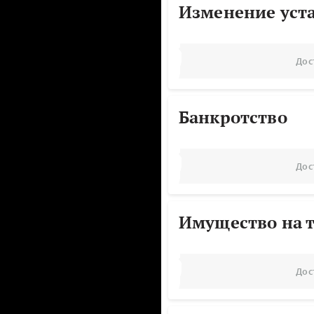
Изменение уст
Дос
Банкротство
Дос
Имущество на т
Дос