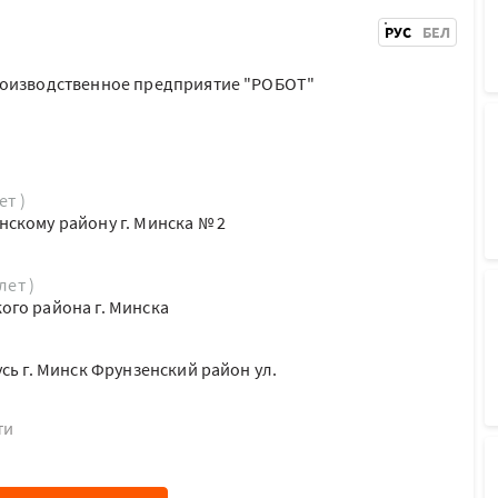
РУС
БЕЛ
роизводственное предприятие "РОБОТ"
ет )
скому району г. Минска № 2
лет )
го района г. Минска
сь г. Минск Фрунзенский район ул.
ти