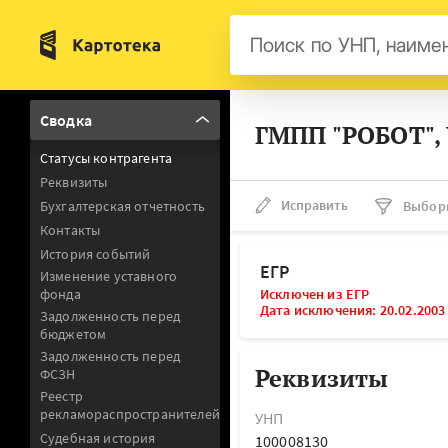
Бел
Сводка
ГМПП "РОБОТ",
Авс
Статусы контрагента
Гер
Реквизиты
Люк
Исправить
Бухгалтерская отчетность
Выбор
Контакты
Нид
История событий
Фра
ЕГР
Изменение уставного
фонда
Исключен из ЕГР
Мал
Дата исключения: 20.02.2003
Задолженность перед
бюджетом
Задолженность перед
Реквизиты
ФСЗН
Реестр
рекламораспространителей
УНП
Судебная история
100008130