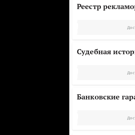
Реестр реклам
Дос
Судебная исто
Дос
Банковские га
Дос