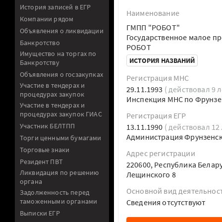
История записей в ЕГР
Наименование
Компании рядом
ГМПП "РОБОТ"
Объявления о ликвидации
Государственное малое п
Банкротство
РОБОТ
Имущество на торгах по
ИСТОРИЯ НАЗВАНИЙ
Банкротству
Объявления о госзакупках
Регистрация МНС
Участие в тендерах и
29.11.1993
( действовал 9 л
процедурах закупок
Инспекция МНС по Фрунзен
Участие в тендерах и
процедурах закупок ГИАС
Регистрация ЕГР
Участник БЕЛТПП
13.11.1990
( действовал 12 
Администрация Фрунзенско
Торги ценными бумагами
Торговые знаки
Адрес регистрации
Резидент ПВТ
220600, Республика Белару
Ликвидация по решению
Лещинского 8
органа
Основной вид деятельнос
Задолженность перед
таможенными органами
Cведения отсутствуют
Выписки ЕГР