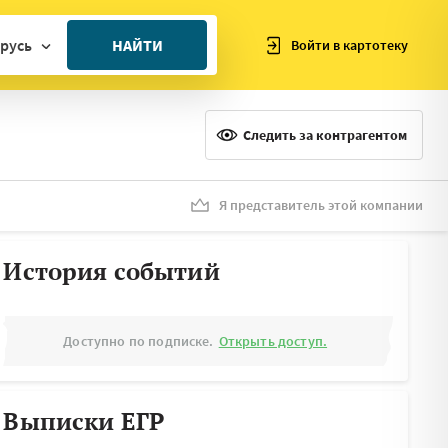
русь
НАЙТИ
Войти в картотеку
ан
ия
Следить за контрагентом
ия
ния
Я представитель этой компании
я
История событий
Доступно по подписке.
Открыть доступ.
Выписки ЕГР