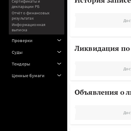
История записе
Сертификаты и
декларации РБ
Отчёт о финансовых
результатах
Дос
Информационная
выписка
Проверки
Ликвидация по
Суды
Тендеры
Дос
Ценные бумаги
Объявления о 
Дос