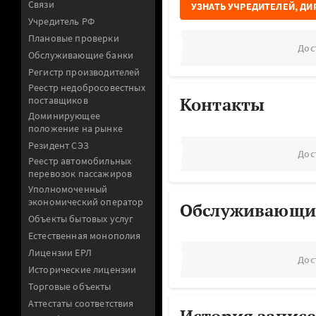
Связи
УЗНАТЬ УЧРЕДИТЕЛЕЙ, ДИ
Учредитель РФ
Плановые проверки
Дос
Обслуживающие банки
Регистр производителей
Реестр недобросовестных
Контакты
поставщиков
Доминирующее
положение на рынке
Резидент СЭЗ
Дос
Реестр автомобильных
перевозок пассажиров
Уполномоченный
экономический оператор
Обслуживающи
Объекты бытовых услуг
Естественная монополия
Лицензии ЕРЛ
Дос
Исторические лицензии
Торговые объекты
Аттестаты соответствия