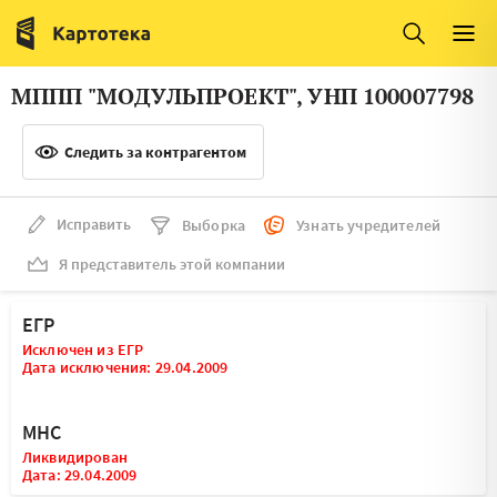
Италия
Ирландия
Люксембург
Литва
МППП "МОДУЛЬПРОЕКТ", УНП 100007798
Латвия
Македония
Следить за контрагентом
Нидерланды
Норвегия
Словения
Сербия
Исправить
Выборка
Узнать учредителей
Франция
Финляндия
Я представитель этой компании
Швеция
Эстония
ЕГР
Мальта
Исключен из ЕГР
Дата исключения: 29.04.2009
МНС
Ликвидирован
Дата: 29.04.2009