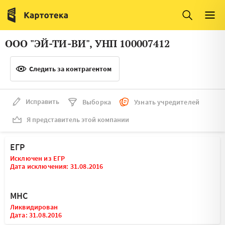
Италия
Ирландия
Люксембург
Литва
ООО "ЭЙ-ТИ-ВИ", УНП 100007412
Латвия
Македония
Следить за контрагентом
Нидерланды
Норвегия
Словения
Сербия
Исправить
Выборка
Узнать учредителей
Франция
Финляндия
Я представитель этой компании
Швеция
Эстония
ЕГР
Мальта
Исключен из ЕГР
Дата исключения: 31.08.2016
МНС
Ликвидирован
Дата: 31.08.2016