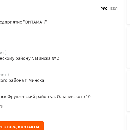
РУС
БЕЛ
редприятие "ВИТАМАК"
ет )
скому району г. Минска № 2
лет )
го района г. Минска
инск Фрунзенский район ул. Ольшевского 10
ти
РЕКТОРА, КОНТАКТЫ