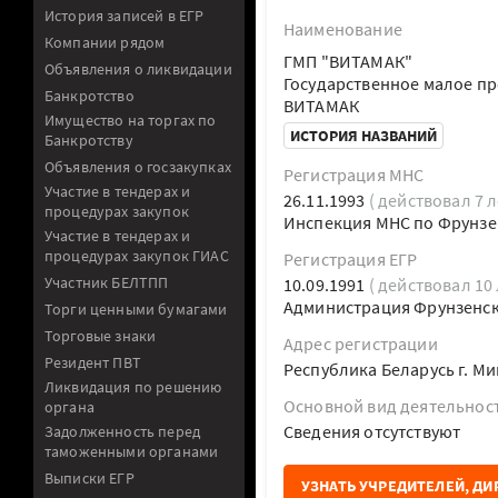
История записей в ЕГР
Наименование
Компании рядом
ГМП "ВИТАМАК"
Объявления о ликвидации
Государственное малое п
Банкротство
ВИТАМАК
Имущество на торгах по
ИСТОРИЯ НАЗВАНИЙ
Банкротству
Объявления о госзакупках
Регистрация МНС
Участие в тендерах и
26.11.1993
( действовал 7 л
процедурах закупок
Инспекция МНС по Фрунзен
Участие в тендерах и
процедурах закупок ГИАС
Регистрация ЕГР
Участник БЕЛТПП
10.09.1991
( действовал 10 
Администрация Фрунзенско
Торги ценными бумагами
Торговые знаки
Адрес регистрации
Резидент ПВТ
Республика Беларусь г. М
Ликвидация по решению
Основной вид деятельнос
органа
Cведения отсутствуют
Задолженность перед
таможенными органами
Выписки ЕГР
УЗНАТЬ УЧРЕДИТЕЛЕЙ, ДИ