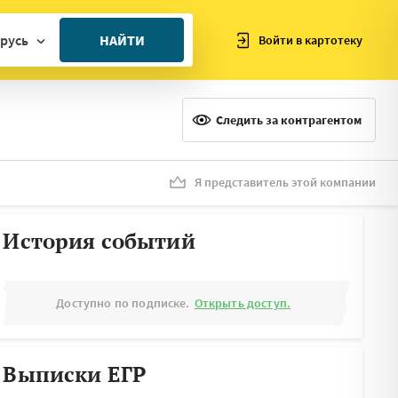
русь
НАЙТИ
Войти в картотеку
ан
ия
Следить за контрагентом
ия
ния
Я представитель этой компании
я
История событий
Доступно по подписке.
Открыть доступ.
Выписки ЕГР