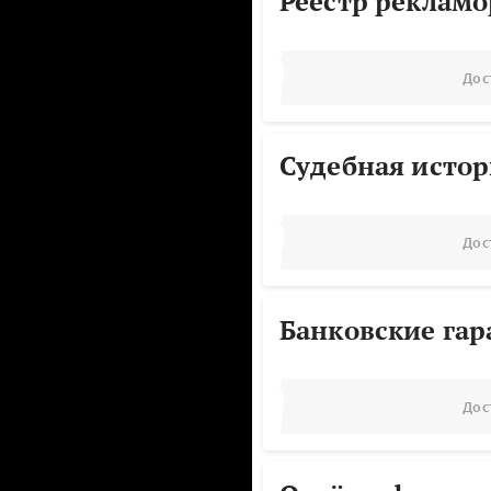
Реестр реклам
Дос
Судебная исто
Дос
Банковские га
Дос