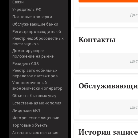
Связи
Учредитель РФ
Дос
Плановые проверки
Обслуживающие банки
Регистр производителей
Контакты
Реестр недобросовестных
поставщиков
Доминирующее
положение на рынке
Дос
Резидент СЭЗ
Реестр автомобильных
перевозок пассажиров
Уполномоченный
Обслуживающи
экономический оператор
Объекты бытовых услуг
Естественная монополия
Дос
Лицензии ЕРЛ
Исторические лицензии
Торговые объекты
История записе
Аттестаты соответствия