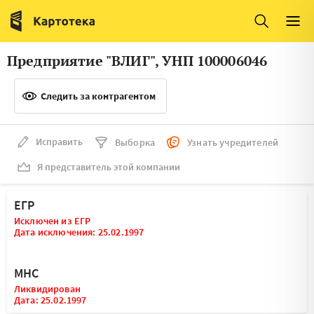
Италия
Ирландия
Люксембург
Литва
Предприятие "ВЛИГ", УНП 100006046
Латвия
Македония
Следить за контрагентом
Нидерланды
Норвегия
Словения
Сербия
Исправить
Выборка
Узнать учредителей
Франция
Финляндия
Я представитель этой компании
Швеция
Эстония
ЕГР
Мальта
Исключен из ЕГР
Дата исключения: 25.02.1997
МНС
Ликвидирован
Дата: 25.02.1997