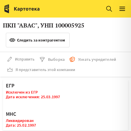
Италия
Ирландия
Люксембург
Литва
ПКП "АВАС", УНП 100005925
Латвия
Македония
Следить за контрагентом
Нидерланды
Норвегия
Словения
Сербия
Исправить
Выборка
Узнать учредителей
Франция
Финляндия
Я представитель этой компании
Швеция
Эстония
ЕГР
Мальта
Исключен из ЕГР
Дата исключения: 25.03.1997
МНС
Ликвидирован
Дата: 25.02.1997