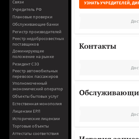
Связи
УЗНАТЬ УЧРЕДИТЕЛЕЙ, ДИ
Учредитель РФ
Плановые проверки
Дос
Обслуживающие банки
Регистр производителей
Реестр недобросовестных
Контакты
поставщиков
Доминирующее
положение на рынке
Резидент СЭЗ
Дос
Реестр автомобильных
перевозок пассажиров
Уполномоченный
экономический оператор
Обслуживающи
Объекты бытовых услуг
Естественная монополия
Лицензии ЕРЛ
Дос
Исторические лицензии
Торговые объекты
Аттестаты соответствия