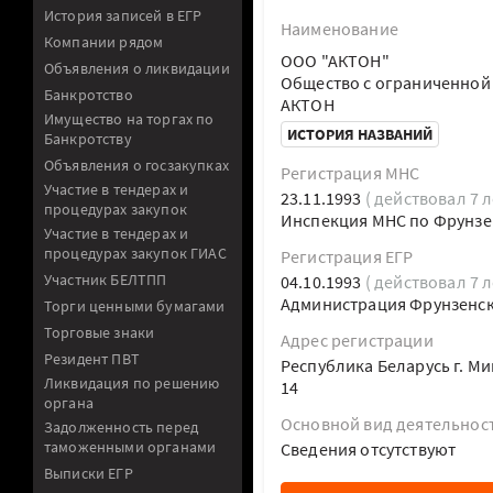
История записей в ЕГР
Наименование
Компании рядом
ООО "АКТОН"
Объявления о ликвидации
Общество с ограниченной
Банкротство
АКТОН
Имущество на торгах по
ИСТОРИЯ НАЗВАНИЙ
Банкротству
Объявления о госзакупках
Регистрация МНС
Участие в тендерах и
23.11.1993
( действовал 7 л
процедурах закупок
Инспекция МНС по Фрунзен
Участие в тендерах и
процедурах закупок ГИАС
Регистрация ЕГР
Участник БЕЛТПП
04.10.1993
( действовал 7 л
Администрация Фрунзенско
Торги ценными бумагами
Торговые знаки
Адрес регистрации
Резидент ПВТ
Республика Беларусь г. Ми
Ликвидация по решению
14
органа
Основной вид деятельнос
Задолженность перед
таможенными органами
Cведения отсутствуют
Выписки ЕГР