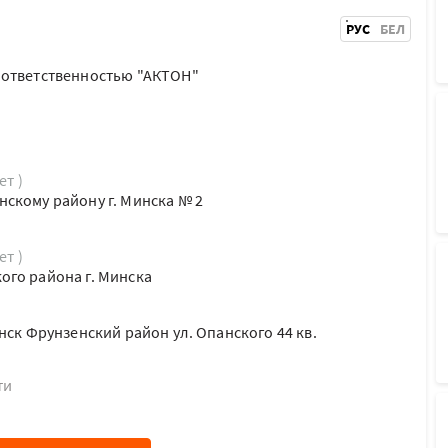
РУС
БЕЛ
 ответственностью "АКТОН"
ет )
скому району г. Минска № 2
ет )
го района г. Минска
нск Фрунзенский район ул. Опанского 44 кв.
ти