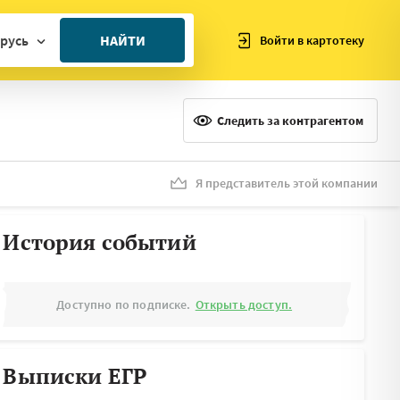
русь
НАЙТИ
Войти в картотеку
ан
ия
Следить за контрагентом
ия
ния
Я представитель этой компании
я
История событий
Доступно по подписке.
Открыть доступ.
Выписки ЕГР