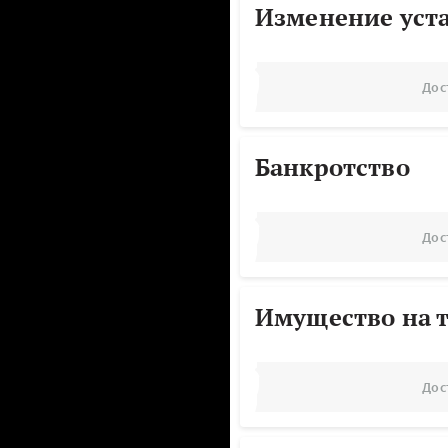
Изменение уст
Дос
Банкротство
Дос
Имущество на т
Дос