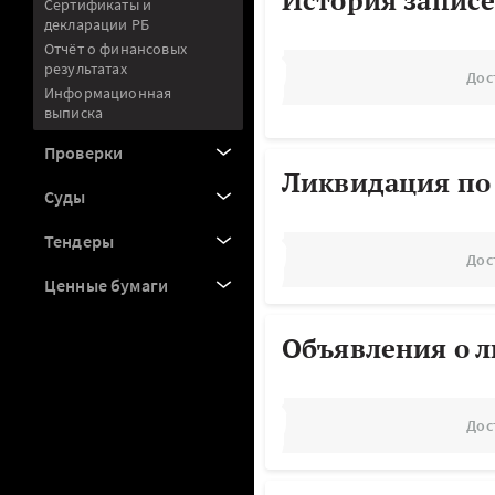
История записе
Сертификаты и
декларации РБ
Отчёт о финансовых
результатах
Дос
Информационная
выписка
Проверки
Ликвидация по
Суды
Тендеры
Дос
Ценные бумаги
Объявления о 
Дос