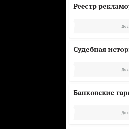
Реестр реклам
Дос
Судебная исто
Дос
Банковские га
Дос