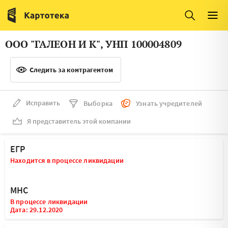
Италия
Ирландия
Люксембург
Литва
ООО "ГАЛЕОН И К", УНП 100004809
Латвия
Македония
Следить за контрагентом
Нидерланды
Норвегия
Словения
Сербия
Исправить
Выборка
Узнать учредителей
Франция
Финляндия
Я представитель этой компании
Швеция
Эстония
ЕГР
Мальта
Находится в процессе ликвидации
МНС
В процессе ликвидации
Дата: 29.12.2020