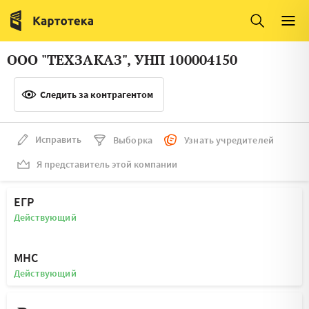
Италия
Ирландия
Люксембург
Литва
ООО "ТЕХЗАКАЗ", УНП 100004150
Латвия
Македония
Следить за контрагентом
Нидерланды
Норвегия
Словения
Сербия
Исправить
Выборка
Узнать учредителей
Франция
Финляндия
Я представитель этой компании
Швеция
Эстония
ЕГР
Мальта
Действующий
МНС
Действующий