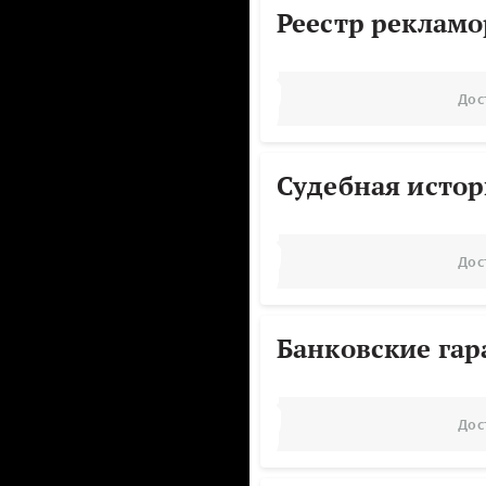
Реестр реклам
Дос
Судебная исто
Дос
Банковские га
Дос