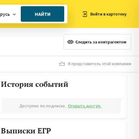
русь
НАЙТИ
Войти в картотеку
ан
ия
Следить за контрагентом
ия
ния
Я представитель этой компании
я
История событий
Доступно по подписке.
Открыть доступ.
Выписки ЕГР