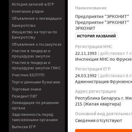
История записей в ЕГР
Наименование
Компании рядом
Предприятие "ЭРКОНИТ"
Объявления о ликвидации
Предприятие "ЭРКОНИТ"
Банкротство
ЭРКОНИТ
Имущество на торгах по
ИСТОРИЯ НАЗВАНИЙ
Банкротству
Объявления о госзакупках
Регистрация МНС
Участие в тендерах и
22.11.1993
( действовал 7 л
процедурах закупок
Инспекция МНС по Фрунзе
Участие в тендерах и
процедурах закупок ГИАС
Регистрация ЕГР
Участник БЕЛТПП
24.03.1992
( действовал 8 л
Администрация Фрунзенско
Торги ценными бумагами
Торговые знаки
Адрес регистрации
Резидент ПВТ
Республика Беларусь г. Ми
Ликвидация по решению
215 (Жилая квартира)
органа
Основной вид деятельнос
Задолженность перед
таможенными органами
Cведения отсутствуют
Выписки ЕГР