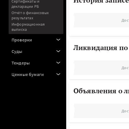
История записе
Сертификаты и
декларации РБ
Отчёт о финансовых
результатах
Дос
Информационная
выписка
Проверки
Ликвидация по
Суды
Тендеры
Дос
Ценные бумаги
Объявления о 
Дос