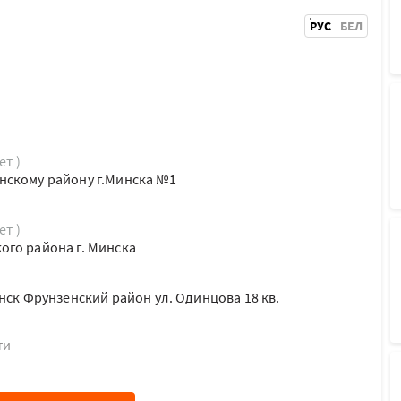
РУС
БЕЛ
ет )
нскому району г.Минска №1
ет )
го района г. Минска
нск Фрунзенский район ул. Одинцова 18 кв.
ти