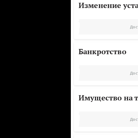
Изменение уст
Дос
Банкротство
Дос
Имущество на т
Дос