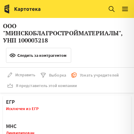
Италия
Ирландия
Люксембург
Литва
ООО
Латвия
Македония
"МИНСКОБЛАГРОСТРОЙМАТЕРИАЛЫ",
УНП 100003218
Нидерланды
Норвегия
Словения
Следить за контрагентом
Сербия
Франция
Финляндия
Исправить
Выборка
Узнать учредителей
Швеция
Эстония
Я представитель этой компании
Мальта
ЕГР
Исключен из ЕГР
МНС
Ликвидирован