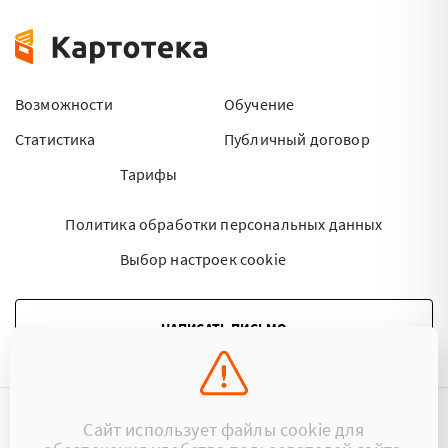
Возможности
Обучение
Статистика
Публичный договор
Тарифы
Политика обработки персональных данных
Выбор настроек cookie
НАПИСАТЬ ПИСЬМО
Сайт использует файлы cookie для
©2015 - 2026 Kartoteka.by Все права защищены.