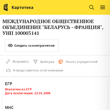
Италия
Ирландия
Люксембург
Литва
МЕЖДУНАРОДНОЕ ОБЩЕСТВЕННОЕ
Латвия
Македония
ОБЪЕДИНЕНИЕ "БЕЛАРУСЬ - ФРАНЦИЯ",
УНП 100003141
Нидерланды
Норвегия
Словения
Следить за контрагентом
Сербия
Франция
Финляндия
Исправить
Выборка
Узнать учредителей
Швеция
Эстония
Я представитель этой компании
Мальта
ЕГР
Исключен из ЕГР
Дата исключения: 23.01.2008
МНС