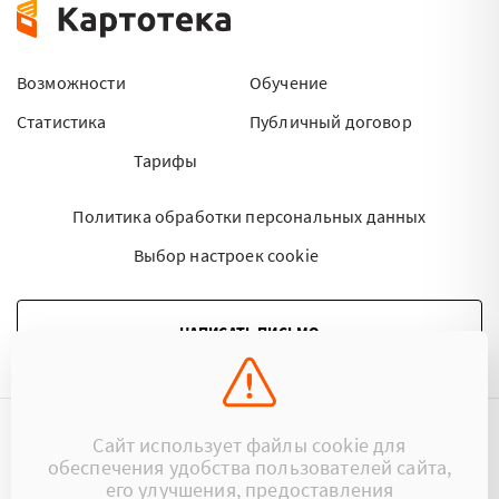
Возможности
Обучение
Статистика
Публичный договор
Тарифы
Политика обработки персональных данных
Выбор настроек cookie
НАПИСАТЬ ПИСЬМО
Сайт использует файлы cookie для
©2015 - 2026 Kartoteka.by Все права защищены.
обеспечения удобства пользователей сайта,
его улучшения, предоставления
+375 (29) 17-383-17
ООО «Картотека»