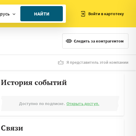
русь
НАЙТИ
Войти в картотеку
ан
ия
Следить за контрагентом
ия
ния
Я представитель этой компании
я
История событий
Доступно по подписке.
Открыть доступ.
Связи