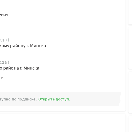
евич
ода )
ому району г. Минска
ода )
 района г. Минска
ти
тупно по подписке.
Открыть доступ.