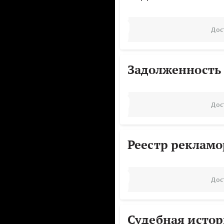
Дос
Задолженность
Дос
Реестр реклам
Дос
Судебная исто