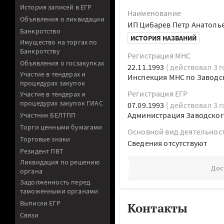
История записей в ЕГР
Наименование
Объявления о ликвидации
ИП Цибарев Петр Анатоль
Банкротство
ИСТОРИЯ НАЗВАНИЙ
Имущество на торгах по
Банкротству
Регистрация МНС
Объявления о госзакупках
22.11.1993
( действовал 3 г
Участие в тендерах и
Инспекция МНС по Заводск
процедурах закупок
Регистрация ЕГР
Участие в тендерах и
процедурах закупок ГИАС
07.09.1993
( действовал 3 г
Администрация Заводского
Участник БЕЛТПП
Торги ценными бумагами
Основной вид деятельнос
Торговые знаки
Cведения отсутствуют
Резидент ПВТ
Ликвидация по решению
Дос
органа
Задолженность перед
таможенными органами
Выписки ЕГР
Контакты
Связи