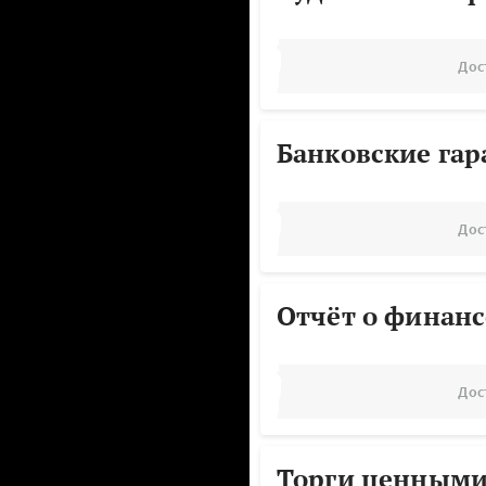
Дос
Банковские га
Дос
Отчёт о финанс
Дос
Торги ценными