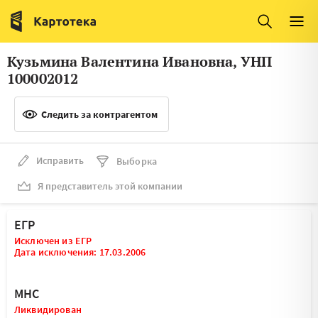
Италия
Ирландия
Люксембург
Литва
Кузьмина Валентина Ивановна, УНП
Латвия
Македония
100002012
Нидерланды
Норвегия
Следить за контрагентом
Словения
Сербия
Франция
Финляндия
Исправить
Выборка
Я представитель этой компании
Швеция
Эстония
Мальта
ЕГР
Исключен из ЕГР
Дата исключения: 17.03.2006
МНС
Ликвидирован