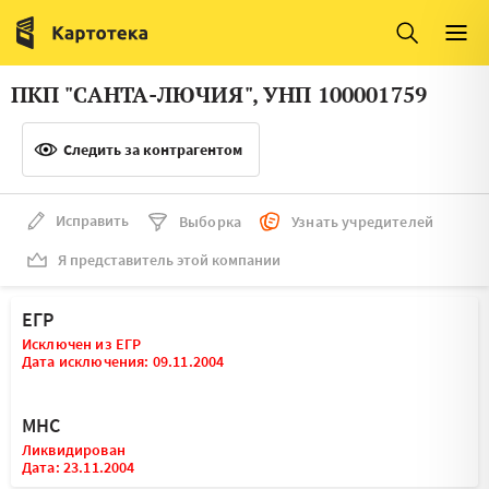
Италия
Ирландия
Люксембург
Литва
ПКП "САНТА-ЛЮЧИЯ", УНП 100001759
Латвия
Македония
Следить за контрагентом
Нидерланды
Норвегия
Словения
Сербия
Исправить
Выборка
Узнать учредителей
Франция
Финляндия
Я представитель этой компании
Швеция
Эстония
ЕГР
Мальта
Исключен из ЕГР
Дата исключения: 09.11.2004
МНС
Ликвидирован
Дата: 23.11.2004