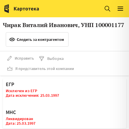
Италия
Ирландия
Люксембург
Литва
Чирак Виталий Иванович, УНП 100001177
Латвия
Македония
Следить за контрагентом
Нидерланды
Норвегия
Словения
Сербия
Исправить
Выборка
Франция
Финляндия
Я представитель этой компании
Швеция
Эстония
ЕГР
Мальта
Исключен из ЕГР
Дата исключения: 25.03.1997
МНС
Ликвидирован
Дата: 25.03.1997