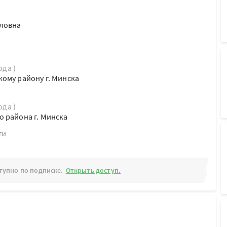
вловна
ода )
ому району г. Минска
ода )
 района г. Минска
ти
тупно по подписке.
Открыть доступ.