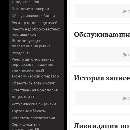
Учредитель РФ
Плановые проверки
Дос
Обслуживающие банки
Регистр производителей
Реестр недобросовестных
Обслуживающи
поставщиков
Доминирующее
положение на рынке
Резидент СЭЗ
Дос
Реестр автомобильных
перевозок пассажиров
Уполномоченный
История записе
экономический оператор
Объекты бытовых услуг
Естественная монополия
Лицензии ЕРЛ
Дос
Исторические лицензии
Торговые объекты
Аттестаты соответствия
Ликвидация по
Сертификаты и
декларации РБ