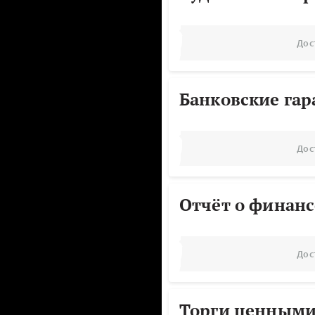
Дос
Банковские га
Дос
Отчёт о финанс
Дос
Торги ценными