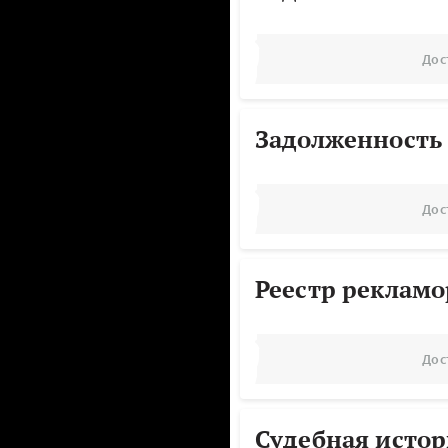
Дос
Задолженность
Дос
Реестр реклам
Дос
Судебная исто