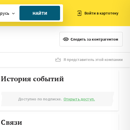
русь
НАЙТИ
Войти в картотеку
ан
ия
Следить за контрагентом
ия
ния
Я представитель этой компании
я
История событий
Доступно по подписке.
Открыть доступ.
Связи