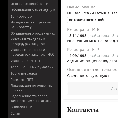
История записей в ЕГР
Наименование
Объявления о ликвидации
ИП Валькевич Татьяна Па
Банкротство
ИСТОРИЯ НАЗВАНИЙ
Имущество на торгах по
Банкротству
Регистрация МНС
Объявления о госзакупках
15.11.1993
( действовал 3 г
Участие в тендерах и
Инспекция МНС по Заводск
процедурах закупок
Регистрация ЕГР
Участие в тендерах и
процедурах закупок ГИАС
14.09.1993
( действовал 3 г
Администрация Заводского
Участник БЕЛТПП
Торги ценными бумагами
Основной вид деятельнос
Торговые знаки
Cведения отсутствуют
Резидент ПВТ
Ликвидация по решению
Дос
органа
Задолженность перед
таможенными органами
Выписки ЕГР
Контакты
Связи