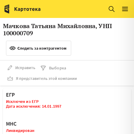
Италия
Ирландия
Люксембург
Литва
Мачкова Татьяна Михайловна, УНП
Латвия
Македония
100000709
Нидерланды
Норвегия
Следить за контрагентом
Словения
Сербия
Франция
Финляндия
Исправить
Выборка
Я представитель этой компании
Швеция
Эстония
Мальта
ЕГР
Исключен из ЕГР
Дата исключения: 14.01.1997
МНС
Ликвидирован