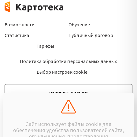
Возможности
Обучение
Статистика
Публичный договор
Тарифы
Политика обработки персональных данных
Выбор настроек cookie
НАПИСАТЬ ПИСЬМО
Сайт использует файлы cookie для
©2015 - 2026 Kartoteka.by Все права защищены.
обеспечения удобства пользователей сайта,
его улучшения, предоставления