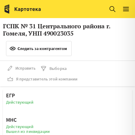
Италия
Ирландия
Люксембург
Литва
ГСПК № 31 Центрального района г.
Латвия
Македония
Гомеля, УНП 490023035
Нидерланды
Норвегия
Следить за контрагентом
Словения
Сербия
Франция
Финляндия
Исправить
Выборка
Я представитель этой компании
Швеция
Эстония
Мальта
ЕГР
Действующий
МНС
Действующий
Вышел из ликвидации