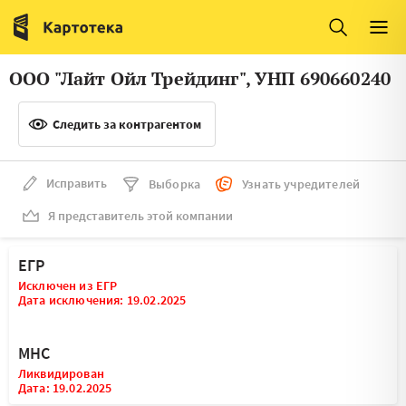
Италия
Ирландия
Люксембург
Литва
ООО "Лайт Ойл Трейдинг", УНП 690660240
Латвия
Македония
Следить за контрагентом
Нидерланды
Норвегия
Словения
Сербия
Исправить
Выборка
Узнать учредителей
Франция
Финляндия
Я представитель этой компании
Швеция
Эстония
ЕГР
Мальта
Исключен из ЕГР
Дата исключения: 19.02.2025
МНС
Ликвидирован
Дата: 19.02.2025