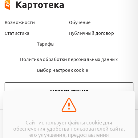
Возможности
Обучение
Статистика
Публичный договор
Тарифы
Политика обработки персональных данных
Выбор настроек cookie
НАПИСАТЬ ПИСЬМО
Сайт использует файлы cookie для
©2015 - 2026 Kartoteka.by Все права защищены.
обеспечения удобства пользователей сайта,
его улучшения, предоставления
+375 (29) 17-383-17
ООО «Картотека»