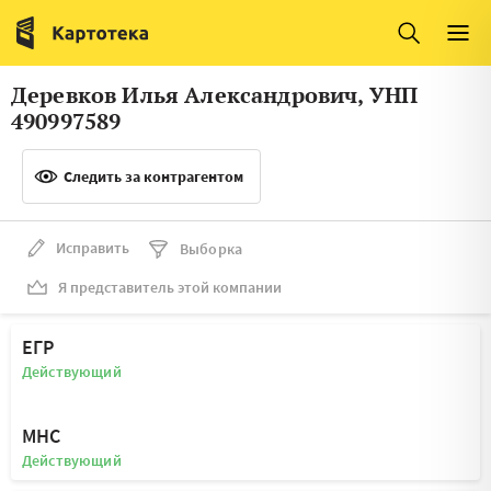
Италия
Ирландия
Люксембург
Литва
Деревков Илья Александрович, УНП
Латвия
Македония
490997589
Нидерланды
Норвегия
Следить за контрагентом
Словения
Сербия
Франция
Финляндия
Исправить
Выборка
Я представитель этой компании
Швеция
Эстония
Мальта
ЕГР
Действующий
МНС
Действующий